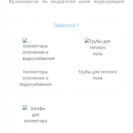
Красноярске по недорогой цене подходящий
именно Вам, поможет наш специалист с
Развернуть
большим опытом в монтаже и продаже
инженерного сантехнического оборудования.
,
Вы можете уточнить цену на
Теплый пол
Коллекторы
Трубы для теплого
отопления и
пола
водяной
и другие товары нашего магазина
.
водоснабжения