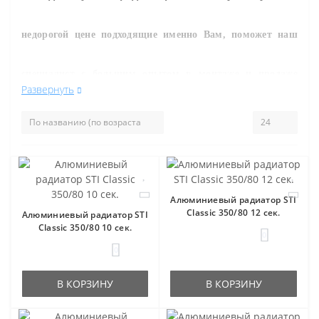
недорогой цене подходящие именно Вам, поможет наш
специалист с большим опытом в монтаже и продаже
Развернуть
инженерного сантехнического оборудования.
, Вы
можете уточнить цену на
р
адиаторы
STI
и другие товары
нашего магазина.
Алюминиевый радиатор STI
Classic 350/80 12 сек.
Алюминиевый радиатор STI
Classic 350/80 10 сек.
0
0
В КОРЗИНУ
В КОРЗИНУ