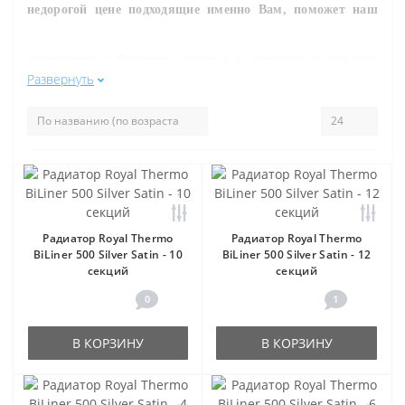
недорогой цене подходящие именно Вам, поможет наш
специалист с большим опытом в монтаже и продаже
Развернуть
инженерного сантехнического оборудования.
, Вы можете
уточнить цену на
р
адиаторы
серые
и другие товары
нашего магазина.
Радиатор Royal Thermo
Радиатор Royal Thermo
BiLiner 500 Silver Satin - 10
BiLiner 500 Silver Satin - 12
секций
секций
0
1
В КОРЗИНУ
В КОРЗИНУ