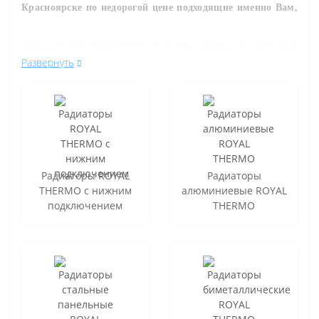
Красноярске по недорогой цене подходящие именно Вам,
поможет наш специалист с большим опытом в монтаже и
Развернуть
продаже инженерного сантехнического оборудования.
,
Вы можете уточнить цену на
р
адиаторы
RoyalThermo
и
другие товары нашего магазина.
Радиаторы ROYAL
Радиаторы
THERMO с нижним
алюминиевые ROYAL
подключением
THERMO