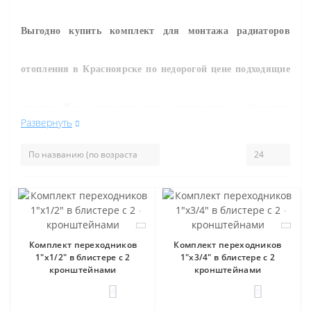
Выгодно купить к
омплект для монтажа радиаторов
отопления
в Красноярске по недорогой цене подходящие
именно Вам, поможет наш специалист с большим
Развернуть
опытом в монтаже и продаже инженерного
сантехнического оборудования.
, Вы можете
и другие
товары нашего магазина.
Комплект переходников
Комплект переходников
1"х1/2" в блистере с 2
1"х3/4" в блистере с 2
кронштейнами
кронштейнами
0
0