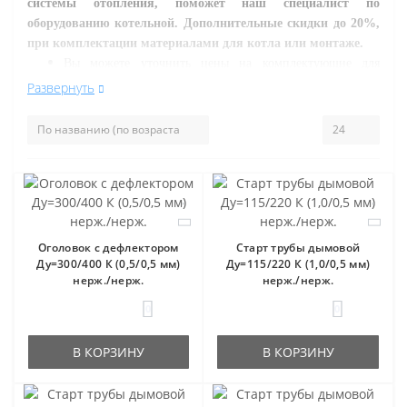
системы отопления, поможет наш специалист по
оборудованию котельной. Дополнительные скидки до 20%,
при комплектации материалами для котла или монтаже.
Вы можете уточнить цены на комплектующие для
дымоходов из нержавеющей стали и другие товары
Развернуть
нашего магазина. Мы предлагаем Вам приобрести
подходящие к нашим суровым сибирским условиям,
только качественные и проверенные временем модели
котлов отопления монтаж которых выполнили наши
специалисты.
Оголовок с дефлектором
Старт трубы дымовой
Ду=300/400 К (0,5/0,5 мм)
Ду=115/220 К (1,0/0,5 мм)
нерж./нерж.
нерж./нерж.
0
0
В КОРЗИНУ
В КОРЗИНУ