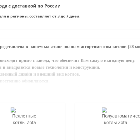
ода с доставкой по России
я в регионы, составляет от 3 до 7 дней.
едставлена в нашем магазине полным ассортиментом котлов (28 м
оисходят прямо с завода, что обеспечит Вам самую выгодную цену.
 и внедряются новые технологии и конструкции.
ленный дизайн и внешний вид котлов.
постоянно обновляются.
циальными предложениями у нас на сайте.