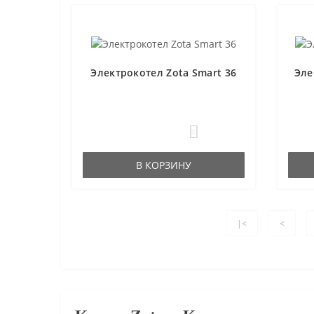
Электрокотел Zota Smart 36
Эле
0
В КОРЗИНУ
|<
<